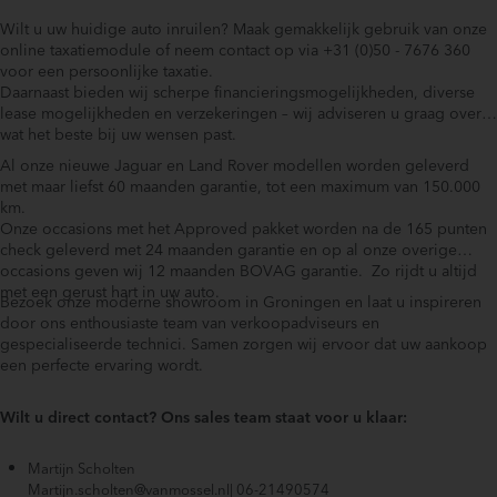
6D Dynamics luchtvering (uniek!)
Wilt u uw huidige auto inruilen? Maak gemakkelijk gebruik van onze
11,4" aanraakscherm (087AW)
online taxatiemodule of neem contact op via +31 (0)50 - 7676 360
22" Style 7026, Diamond turned wheels with Gloss Black
voor een persoonlijke taxatie.
contrast
Daarnaast bieden wij scherpe financieringsmogelijkheden, diverse
360° Parkeersensoren (189AG)
lease mogelijkheden en verzekeringen – wij adviseren u graag over
wat het beste bij uw wensen past.
Adaptive Dynamics (027CW)
Advanced Tow Assist (062CE)
Al onze nieuwe Jaguar en Land Rover modellen worden geleverd
met maar liefst 60 maanden garantie, tot een maximum van 150.000
Afdaal assistent
km.
Alarm klasse 1(startblokkering)
Onze occasions met het Approved pakket worden na de 165 punten
Anti Blokkeer Systeem
check geleverd met 24 maanden garantie en op al onze overige
occasions geven wij 12 maanden BOVAG garantie. Zo rijdt u altijd
Anti doorSlip Regeling
met een gerust hart in uw auto.
Automatic High Beam Assist (030NT)
Bezoek onze moderne showroom in Groningen en laat u inspireren
door ons enthousiaste team van verkoopadviseurs en
Automatische hoogteregeling van de koplampen (064BR)
gespecialiseerde technici. Samen zorgen wij ervoor dat uw aankoop
Automatische snelheids begrenzing
een perfecte ervaring wordt.
Bagagescherm (063AH)
Bluetooth telefoonvoorbereiding
Wilt u direct contact? Ons sales team staat voor u klaar:
Buitenspiegels in andere kleur
ClearSight achteruitkijkspiegel (031BS)
Martijn Scholten
Martijn.scholten@vanmossel.nl| 06-21490574
DAB Radio (025JB)