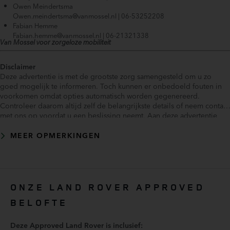
Owen Meindertsma
Dimlichten automatisch
Owen.meindertsma@vanmossel.nl | 06-53252208
Draadloos opladen (026JB)
Fabian Hemme
Fabian.hemme@vanmossel.nl | 06-21321338
Driver Condition Monitor (086DH)
Van Mossel voor zorgeloze mobiliteit
Ebony suède hemelbeklding (188HB)
Electrisch in-/uitklapbare trekhaak
Disclaimer
Elektrisch verstel-, verwarm- en inklapbare buitenspiegels met
Deze advertentie is met de grootste zorg samengesteld om u zo
instapverlichting (030RJ)
goed mogelijk te informeren. Toch kunnen er onbedoeld fouten in
voorkomen omdat opties automatisch worden gegenereerd.
Elektrisch verstelbare stuurkolom (049AL)
Controleer daarom altijd zelf de belangrijkste details of neem contact
Elektronische remkrachtverdeling
met ons op voordat u een beslissing neemt. Aan deze advertentie
Elektronisch gestuurde luchtvering (027BY)
kunnen geen rechten worden ontleend.
MEER OPMERKINGEN
Elektronisch Stabiliteits Programma
Extra warmtewerende voorruit (047EB)
Head Up Display (039IB)
Hill hold functie
ONZE LAND ROVER APPROVED
Instructieboekjes aanwezig
Interactive Driver Display (038ID)
BELOFTE
Keyless Entry (066AC)
Deze Approved Land Rover is inclusief:
Keyless start