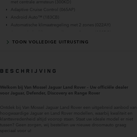
met centrale armsteun (300KD)
Adaptive Cruise Control (065AP)
Android Auto™ (183CB)
Automatische klimaatregeling met 2 zones (022AY)
Automatische klimaatregeling met 3 zones (022BG)
Blind Spot Assis (086GM)
TOON VOLLEDIGE UITRUSTING
Emergency Braking (065EE)
Lane Keep Assist (086BH)
Lichtmetalen velgen 5-spaaks 22"
BESCHRIJVING
Luxe lederen interieur
Matrix LED-koplampen met LED-signature dagrijverlichting
(064QC)
Welkom bij Van Mossel Jaguar Land Rover – Uw officiële dealer
Panoramisch schuifdak (041CZ)
voor Jaguar, Defender, Discovery en Range Rover
Pivi Pro Connected incl. navigatie (026LD)
Rear Traffic Monitor (086NB)
Ontdek bij Van Mossel Jaguar Land Rover een uitgebreid aanbod van
hoogwaardige Jaguar en Land Rover modellen, waarbij kwaliteit en
Roll Stability Control
klanttevredenheid altijd voorop staan. Staat uw ideale model er niet
3D Surround Camera (086GP)
tussen? Geen zorgen, wij bestellen uw nieuwe droomauto graag
3D Surround Camera system
speciaal voor u!