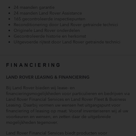
Klasse 5 voertuigvolgsysteem
24 maanden garantie
24 maanden Land Rover Assistance
Koelcompartiment voor opbergvak in middenconsole voor
165 gecontroleerde inspectiepunten
(045CB)
Reconditionering door Land Rover getrainde technici
Koplampsproeiers (064BV)
Originele Land Rover onderdelen
LED Achterlichten (064EK)
Gecontroleerde historie en herkomst
Lederen stuurwiel
Uitgevoerde rijtest door Land Rover getrainde technici
Lederen versnellingspook (117AA)
LED mistlampen
FINANCIERING
Matte Protective folie (Expel)
Meridian™ Surround Sound System (025LN)
LAND ROVER LEASING & FINANCIERING
Mistlichten voor (064AP)
Multimedia-voorbereiding
Bij Land Rover bieden wij lease- en
financieringsmogelijkheden voor particulieren en bedrijven via
Onderhoudsboekje (digitaal)
Land Rover Financial Services en Land Rover Fleet & Business
Premium LED-koplampen met LED-signature dagrijlichten
Leasing. Daarbij vormen uw wensen het uitgangspunt voor
(064QB)
financiering of leasing op maat. Vooraf inventariseren wij al uw
Premium sfeerverlichting (064LC)
voorkeuren en wensen, en zetten daar de uitgebreide
mogelijkheden tegenover.
Privacy Glas
Privacy glas (047DB)
Land Rover Financial Services biedt producten voor