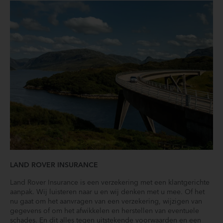
Volledige dealeronderhoudshistorie beschikbaar
Wi-Fi Enabled met 20GB Data Plan (025SH)
Zwart contrasterend dak (080AN)
Zwarte Roof Rails
LAND ROVER INSURANCE
Land Rover Insurance is een verzekering met een klantgerichte
aanpak. Wij luisteren naar u en wij denken met u mee. Of het
nu gaat om het aanvragen van een verzekering, wijzigen van
gegevens of om het afwikkelen en herstellen van eventuele
schades. En dit alles tegen uitstekende voorwaarden en een