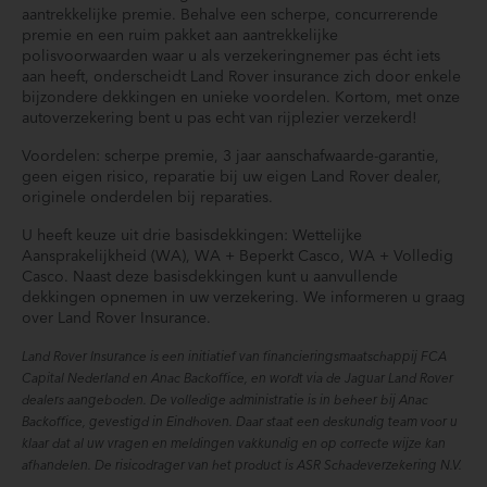
aantrekkelijke premie. Behalve een scherpe, concurrerende
premie en een ruim pakket aan aantrekkelijke
polisvoorwaarden waar u als verzekeringnemer pas écht iets
aan heeft, onderscheidt Land Rover insurance zich door enkele
bijzondere dekkingen en unieke voordelen. Kortom, met onze
autoverzekering bent u pas echt van rijplezier verzekerd!
Voordelen: scherpe premie, 3 jaar aanschafwaarde-garantie,
geen eigen risico, reparatie bij uw eigen Land Rover dealer,
originele onderdelen bij reparaties.
U heeft keuze uit drie basisdekkingen: Wettelijke
Aansprakelijkheid (WA), WA + Beperkt Casco, WA + Volledig
Casco. Naast deze basisdekkingen kunt u aanvullende
dekkingen opnemen in uw verzekering. We informeren u graag
over Land Rover Insurance.
Land Rover Insurance is een initiatief van financieringsmaatschappij FCA
Capital Nederland en Anac Backoffice, en wordt via de Jaguar Land Rover
dealers aangeboden. De volledige administratie is in beheer bij Anac
Backoffice, gevestigd in Eindhoven. Daar staat een deskundig team voor u
klaar dat al uw vragen en meldingen vakkundig en op correcte wijze kan
afhandelen. De risicodrager van het product is ASR Schadeverzekering N.V.