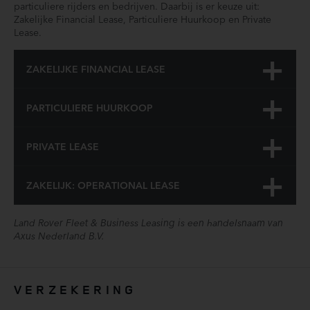
particuliere rijders en bedrijven. Daarbij is er keuze uit:
Radio
Zakelijke Financial Lease, Particuliere Huurkoop en Private
Rear Traffic Monitor (086KD)
Lease.
Regensensor
Resist gearshift (117AX)
ZAKELIJKE FINANCIAL LEASE
Rookvrij
Secure Tracker Pro
PARTICULIERE HUURKOOP
Soft close achterdeur (070BC)
Start/stop systeem
Stuurbekrachtiging snelheidsafhankelijk
PRIVATE LEASE
Stuurwiel multifunctioneel
SV110 Moonlight Chrome Exterior Pack
ZAKELIJK: OPERATIONAL LEASE
Torque Vectoring : actieve motorkoppelverdeling (027DC)
Traffic Sign Recognition en Adaptive Speed Limiter (086DC)
Land Rover Fleet & Business Leasing is een handelsnaam van
Tyre Pressure Monitoring System (TPMS) (062AD)
Axus Nederland B.V.
Uitlaatsierstuk
Verwarmbaar lederen stuurwiel (032DV)
Verwarmbare voorruit (040AK)
VERZEKERING
Verwarmde hogedruk ruitensproeiers (040AQ)