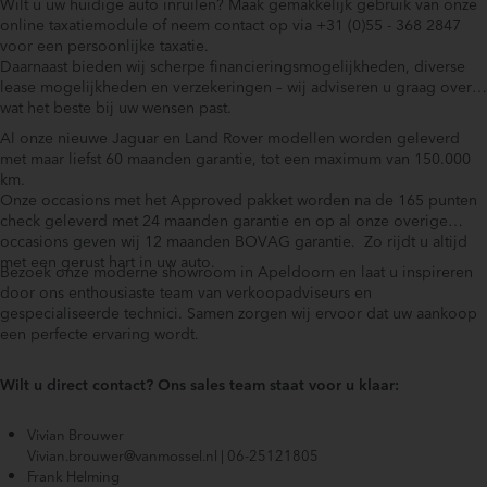
Wilt u uw huidige auto inruilen? Maak gemakkelijk gebruik van onze
online taxatiemodule of neem contact op via +31 (0)55 - 368 2847
Afwijkende dakkleur
voor een persoonlijke taxatie.
Anti Blokkeer Systeem
Daarnaast bieden wij scherpe financieringsmogelijkheden, diverse
Anti doorSlip Regeling
lease mogelijkheden en verzekeringen – wij adviseren u graag over
wat het beste bij uw wensen past.
Automatic High Beam Assist (030NT)
Automatisch dimmende binnenspiegel (031CG)
Al onze nieuwe Jaguar en Land Rover modellen worden geleverd
met maar liefst 60 maanden garantie, tot een maximum van 150.000
Bagagescherm (063AH)
km.
Bestuurdersairbag
Onze occasions met het Approved pakket worden na de 165 punten
Black Exterior Pack (074LN)
check geleverd met 24 maanden garantie en op al onze overige
occasions geven wij 12 maanden BOVAG garantie. Zo rijdt u altijd
Bluetooth telefoonvoorbereiding
met een gerust hart in uw auto.
Boordcomputer
Bezoek onze moderne showroom in Apeldoorn en laat u inspireren
door ons enthousiaste team van verkoopadviseurs en
Brake Assist System
gespecialiseerde technici. Samen zorgen wij ervoor dat uw aankoop
Buitensp.elektr.verst -verwarmb-inklap.+dim.
een perfecte ervaring wordt.
Buitenspiegels in andere kleur
Buitenspiegels met verlichting
Wilt u direct contact? Ons sales team staat voor u klaar:
Centrale console met armsteun (045AS)
ClearSight achteruitkijkspiegel (031BS)
Vivian Brouwer
Vivian.brouwer@vanmossel.nl | 06-25121805
Connected services
Frank Helming