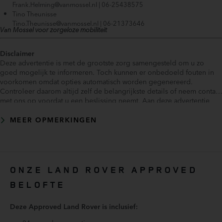
DAB Radio (025JB)
Frank.Helming@vanmossel.nl | 06-25438575
Dimlichten automatisch
Tino Theunisse
Tino.Theunisse@vanmossel.nl | 06-21373646
Draadloos opladen (026JB)
Van Mossel voor zorgeloze mobiliteit
Driver Attention Monitor (086DP)
Ebony Morzine hemelbekleding (188HD)
Disclaimer
Elektrische ramen voor en achter
Deze advertentie is met de grootste zorg samengesteld om u zo
goed mogelijk te informeren. Toch kunnen er onbedoeld fouten in
Elektrisch in- en uitklapbare trekhaak (028LD)
voorkomen omdat opties automatisch worden gegenereerd.
Elektrisch verstelbare bestuurdersstoel
Controleer daarom altijd zelf de belangrijkste details of neem contact
Elektrisch verstelbare stuurkolom (049AL)
met ons op voordat u een beslissing neemt. Aan deze advertentie
kunnen geen rechten worden ontleend.
Elektronische remkrachtverdeling
MEER OPMERKINGEN
Elektronisch Stabiliteits Programma
Extended Leather Upgrade (032CG)
Extra warmtewerende voorruit (047EB)
Gelaagde zijruit(en)
ONZE LAND ROVER APPROVED
Hill hold functie
BELOFTE
Hoofd airbag(s) achter
Hoofd airbag(s) voor
Deze Approved Land Rover is inclusief:
Instructieboekjes aanwezig