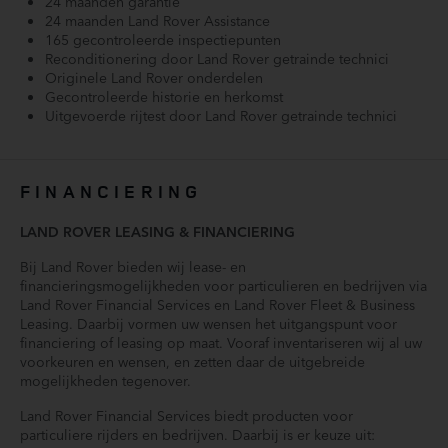
24 maanden garantie
Interactive Driver Display (038ID)
24 maanden Land Rover Assistance
Keyless entry/start
165 gecontroleerde inspectiepunten
Koelcompartiment voor opbergvak in middenconsole voor
Reconditionering door Land Rover getrainde technici
(045CB)
Originele Land Rover onderdelen
Koplampsproeiers (064BV)
Gecontroleerde historie en herkomst
Uitgevoerde rijtest door Land Rover getrainde technici
Lage gearing
LED dagrijverlichting
Lederen stuurwiel
FINANCIERING
Lederen versnellingspook (117AA)
LED mistlampen
LAND ROVER LEASING & FINANCIERING
Luchtvering en automatische niveauregeling
Bij Land Rover bieden wij lease- en
Manueel verstelbare stuurkolom (049AK)
financieringsmogelijkheden voor particulieren en bedrijven via
Meridian™ Surround Sound System (025LN)
Land Rover Financial Services en Land Rover Fleet & Business
Multimedia-voorbereiding
Leasing. Daarbij vormen uw wensen het uitgangspunt voor
financiering of leasing op maat. Vooraf inventariseren wij al uw
Multimedia scherm klein
voorkeuren en wensen, en zetten daar de uitgebreide
Onderhoudsboekje (digitaal)
mogelijkheden tegenover.
Oplaadmogelijkheid
Land Rover Financial Services biedt producten voor
Parkeersensor voor en achter
particuliere rijders en bedrijven. Daarbij is er keuze uit:
Passagiersairbag