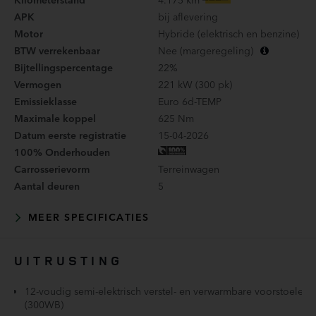
APK
bij aflevering
Motor
Hybride (elektrisch en benzine)
BTW verrekenbaar
Nee (margeregeling)
Bijtellingspercentage
22%
Vermogen
221 kW (300 pk)
Emissieklasse
Euro 6d-TEMP
Maximale koppel
625 Nm
Datum eerste registratie
15-04-2026
100% Onderhouden
Carrosserievorm
Terreinwagen
Aantal deuren
5
MEER SPECIFICATIES
UITRUSTING
12-voudig semi-elektrisch verstel- en verwarmbare voorstoelen
(300WB)