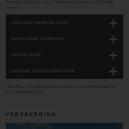
Zakelijke Financial Lease, Particuliere Huurkoop en Private
Premium sfeerverlichting (064LC)
Lease.
Privacy glas (047DB)
Regensensor
ZAKELIJKE FINANCIAL LEASE
Rondomzicht camera
Rookvrij
PARTICULIERE HUURKOOP
Sluitbekrachtiging
Stuurbekrachtiging snelheidsafhankelijk
PRIVATE LEASE
Traffic Sign Recognition en Adaptive Speed Limiter (086DC)
Tyre Pressure Monitoring System (TPMS) (062AD)
ZAKELIJK: OPERATIONAL LEASE
Ultrasoon alarm (076EL)
Verwarmbaar lederen stuurwiel (032DV)
Verwarmbare voorruit (040AK)
Land Rover Fleet & Business Leasing is een handelsnaam van
Axus Nederland B.V.
Volledige dealeronderhoudshistorie beschikbaar
Voorstoelen in hoogte verstelbaar
Zij airbag(s) voor
VERZEKERING
Zwarte dakrails (060AW)