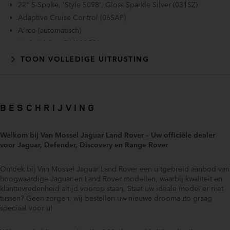
22" 5-Spoke, 'Style 5098', Gloss Sparkle Silver (031SZ)
Adaptive Cruise Control (065AP)
Airco (automatisch)
Android Auto™ (183CB)
Carpathian Grey - Premium Metaal (1AU)
TOON VOLLEDIGE UITRUSTING
Emergency Braking (065EE)
Lane Keep Assist (086BH)
Matrix LED-koplampen met LED-signature dagrijverlichting
(064QC)
BESCHRIJVING
Panoramisch schuifdak (041CZ)
Pivi Pro Connected incl. navigatie (026LD)
Welkom bij Van Mossel Jaguar Land Rover – Uw officiële dealer
Rear Traffic Monitor (086NB)
voor Jaguar, Defender, Discovery en Range Rover
Roll Stability Control
40:20:40 asymmetrisch neerklapbare achterbank met centrale
Ontdek bij Van Mossel Jaguar Land Rover een uitgebreid aanbod van
armsteun (300KC)
hoogwaardige Jaguar en Land Rover modellen, waarbij kwaliteit en
klanttevredenheid altijd voorop staan. Staat uw ideale model er niet
Aanhanger assistent
tussen? Geen zorgen, wij bestellen uw nieuwe droomauto graag
Achterruitwisser en sproeier
speciaal voor u!
Adaptive Dynamics (027CW)
Afdaal assistent