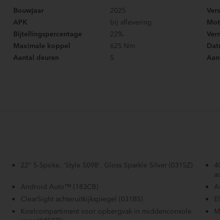
Bouwjaar
2025
Ver
APK
bij aflevering
Mot
Bijtellingspercentage
22%
Ver
Maximale koppel
625 Nm
Datu
Aantal deuren
5
Aant
22" 5-Spoke, 'Style 5098', Gloss Sparkle Silver (031SZ)
4
a
s
Android Auto™ (183CB)
A
ClearSight achteruitkijkspiegel (031BS)
E
Koelcompartiment voor opbergvak in middenconsole
M