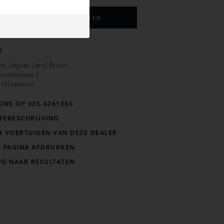
HUIDIGE AUTO INRUILEN
R
s Jaguar Land Rover
omerolaan 2
Hilversum
ONS OP 035-6261360
TEBESCHRIJVING
R VOERTUIGEN VAN DEZE DEALER
E PAGINA AFDRUKKEN
UG NAAR RESULTATEN