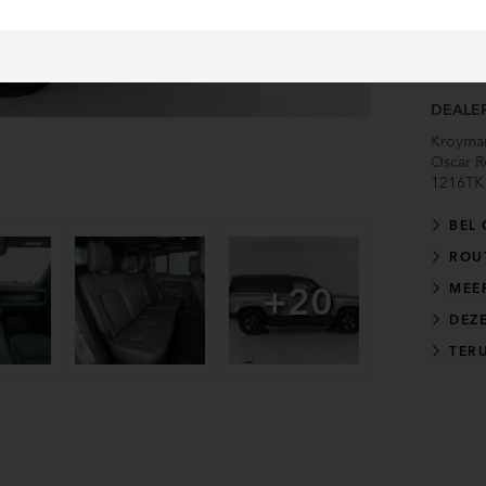
DEALE
Kroyman
Oscar R
1216TK
BEL 
ROU
+20
MEE
DEZ
TER