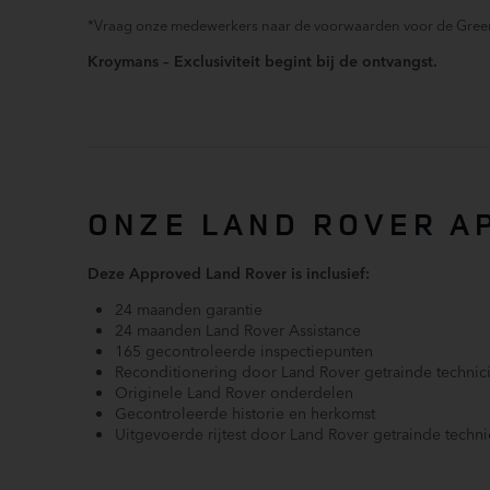
Keyless Entry (066AC)
*Vraag onze medewerkers naar de voorwaarden voor de Green
LED Achterlichten (064EK)
Kroymans – Exclusiviteit begint bij de ontvangst.
Matrix LED-koplampen met LED-signature dagrijverlich
(064QC)
Passagiersairbag
Radio
ONZE LAND ROVER A
Regensensor
Soft close achterdeur (070BC)
Stuurwiel multifunctioneel
Deze Approved Land Rover is inclusief:
24 maanden garantie
Zij airbag(s) voor
24 maanden Land Rover Assistance
165 gecontroleerde inspectiepunten
Reconditionering door Land Rover getrainde technic
Originele Land Rover onderdelen
Gecontroleerde historie en herkomst
Uitgevoerde rijtest door Land Rover getrainde techni