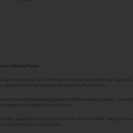
voor (045CB)
P
Silicon Silver - Premium Metaal (1BN)
V
11,4" aanraakscherm (087AW)
1
g
h
360° Parkeersensoren (189AG)
A
Adaptive Cruise Control (065AP)
A
Alarm klasse 1(startblokkering)
A
Automatic High Beam Assist (030NT)
A
BR)
Automatische snelheids begrenzing
B
ury in Optima Forma
Blind Spot Assis (086GM)
B
de Oscar Romerolaan 2 in Hilversum en ervaar de wereld van Jaguar e
Buitenspiegels in andere kleur
C
ie, geavanceerde technologie en ongekende prestaties.
Dimlichten automatisch
D
Ebony Morzine hemelbekleding (188HD)
E
normen en wordt standaard geleverd met 24 maanden garantie. Sommig
Elektrisch verstel-, verwarm- en inklapbare buitenspiegels
E
nformeren u hier graag persoonlijk over.
met instapverlichting (030RJ)
E
Elektronisch gestuurde luchtvering (027BY)
E
we u alle aandacht en rust kunnen bieden die u verdient. Aangezien 
isch contact met ons op te nemen.
Extra warmtewerende voorruit (047EB)
H
Hoofd airbag(s) voor
I