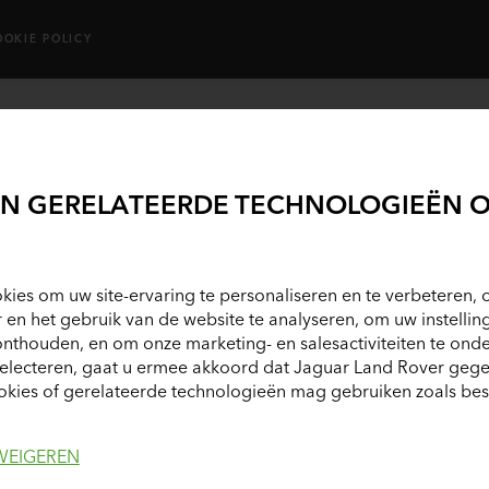
OOKIE POLICY
LA
DE
EN GERELATEERDE TECHNOLOGIEËN O
110 2.0
€ 
kies om uw site-ervaring te personaliseren en te verbeteren, o
r en het gebruik van de website te analyseren, om uw instellin
onthouden, en om onze marketing- en salesactiviteiten te ond
selecteren, gaat u ermee akkoord dat Jaguar Land Rover geg
kies of gerelateerde technologieën mag gebruiken zoals bes
WEIGEREN