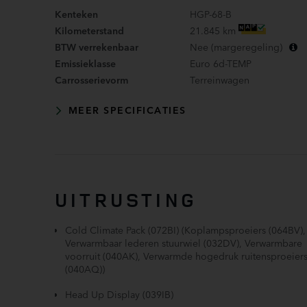
Kenteken
HGP-68-B
Kilometerstand
21.845 km
BTW verrekenbaar
Nee (margeregeling)
Emissieklasse
Euro 6d-TEMP
Carrosserievorm
Terreinwagen
MEER SPECIFICATIES
UITRUSTING
Cold Climate Pack (072BI) (Koplampsproeiers (064BV),
Verwarmbaar lederen stuurwiel (032DV), Verwarmbare
voorruit (040AK), Verwarmde hogedruk ruitensproeier
(040AQ))
Head Up Display (039IB)