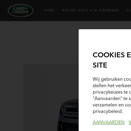
HOME
NIEUWE AUTO'S IN VOORRAAD
C
COOKIES 
SITE
Wij gebruiken coo
stellen het verkee
privacykeuzes te 
"Aanvaarden" te 
verzamelen en coo
privacybeleid.
AANVAARDEN