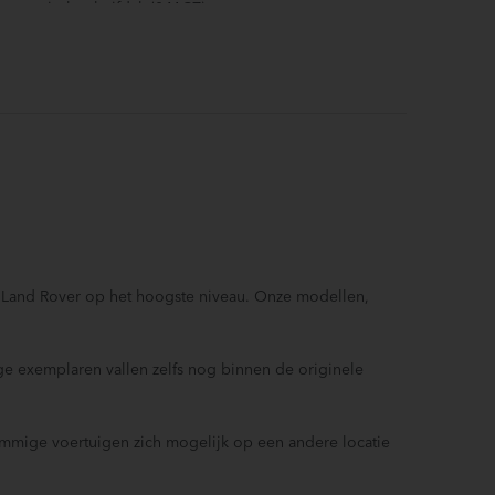
anoramisch schuifdak (041CZ)
oorstoelen verwarmd
2-voudig verstelbare en geklimatiseerde voorstoelen met
eheugenfunctie bestuurdersstoel en 2-voudig verstelbare
oofdsteunen (313BN)
anhanger assistent
daptive Dynamics (027CW)
nti Blokkeer Systeem
utomatisch dimmende binnenspiegel (031CG)
agagescherm (063AH)
luetooth telefoonvoorbereiding
n Land Rover op het hoogste niveau. Onze modellen,
entrale console met armsteun (045AS)
raadloos opladen (026JB)
lektrische ramen achter
e exemplaren vallen zelfs nog binnen de originele
lektrisch verstelbare stoel(en) met geheugen
lektrisch verstelbare stuurkolom (049AL)
lektronisch Stabiliteits Programma
sommige voertuigen zich mogelijk op een andere locatie
ill hold functie
nteractive Driver Display (038ID)