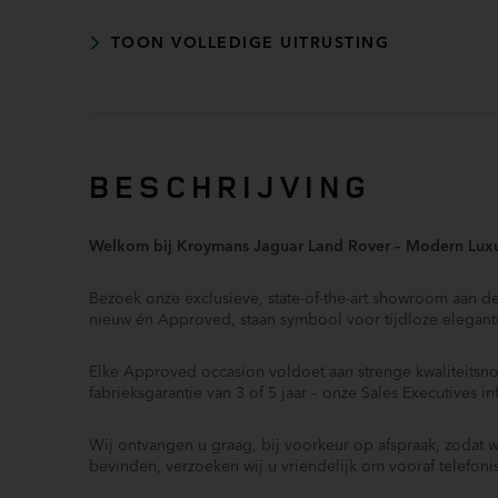
Pivi Pro Connected incl. navigatie (026LD)
TOON VOLLEDIGE UITRUSTING
3D Surround Camera (086GP)
40:20:40 asymmetrisch neerklapbare achterbank met
centrale armsteun (300KC)
BESCHRIJVING
Afdaal assistent
Anti doorSlip Regeling
Automatische hoogteregeling van de koplampen (064
Welkom bij Kroymans Jaguar Land Rover – Modern Lux
Bestuurdersairbag
Bezoek onze exclusieve, state-of-the-art showroom aan 
Boordcomputer
nieuw én Approved, staan symbool voor tijdloze elegant
DAB Radio (025JB)
Driver Condition Monitor (086DH)
Elke Approved occasion voldoet aan strenge kwaliteits
Elektrische ramen voor
fabrieksgarantie van 3 of 5 jaar – onze Sales Executives i
Elektronische remkrachtverdeling
Wij ontvangen u graag, bij voorkeur op afspraak, zodat 
bevinden, verzoeken wij u vriendelijk om vooraf telefon
Emergency Braking (065EE)
Hoofd airbag(s) achter