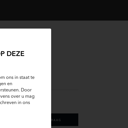
ND ROVER
FENDER
P DEZE
 P300E 110 X-DYNAMIC HSE
99.900
m ons in staat te
gen en
ersteunen. Door
evens over u mag
chreven in ons
CONTACT / STEL EEN VRAAG