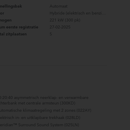
snellingsbak
Automaat
or
Hybride (elektrisch en benzine)
mogen
221 kW (300 pk)
m eerste registratie
27-02-2025
al zitplaatsen
5
0:20:40 asymmetrisch neerklap- en verwarmbare
chterbank met centrale armsteun (300KD)
utomatische klimaatregeling met 2 zones (022AY)
lektrisch in- en uitklapbare trekhaak (028LD)
eridian™ Surround Sound System (025LN)