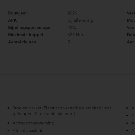
Bouwjaar
2026
Ver
APK
bij aflevering
Mot
Bijtellingspercentage
22%
Ver
Maximale koppel
625 Nm
Datu
Aantal deuren
5
Aant
Stoelen-pakket (Elektrisch verstelbare stoel(en) met
A
geheugen, Stoel ventilatie voor)
A
Achterruitverwarming
A
Afdaal assistent
A