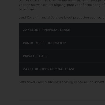
Bij Land Rover bieden wij lease- en financieringsmogelij
Welkom bij Officieel Land Rover Dealer Jacob Schaap Lelystad
vormen uw wensen het uitgangspunt voor financiering of 
T. 0320 411 711
tegenover.
E. landrover@jacobschaap.nl
Land Rover Financial Services biedt producten voor particu
W.
www.jacobschaap.nl
ZAKELIJKE FINANCIAL LEASE
PARTICULIERE HUURKOOP
PRIVATE LEASE
ZAKELIJK: OPERATIONAL LEASE
Land Rover Fleet & Business Leasing is een handelsnaam