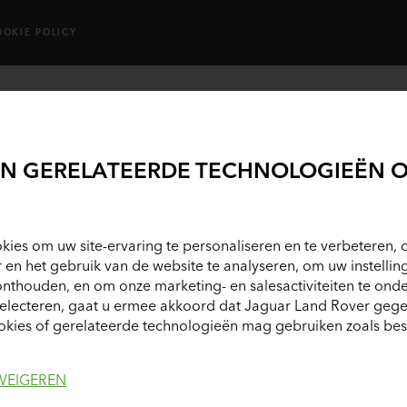
OOKIE POLICY
LA
DE
EN GERELATEERDE TECHNOLOGIEËN O
110 2.0
€
kies om uw site-ervaring te personaliseren en te verbeteren, o
r en het gebruik van de website te analyseren, om uw instellin
onthouden, en om onze marketing- en salesactiviteiten te ond
selecteren, gaat u ermee akkoord dat Jaguar Land Rover geg
€ 98.0
kies of gerelateerde technologieën mag gebruiken zoals bes
WEIGEREN