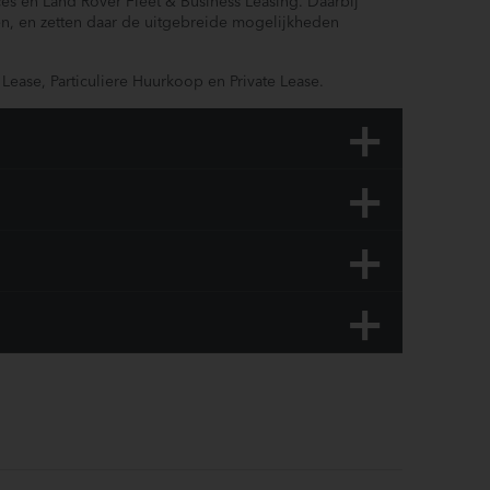
ces en Land Rover Fleet & Business Leasing. Daarbij
en, en zetten daar de uitgebreide mogelijkheden
l Lease, Particuliere Huurkoop en Private Lease.