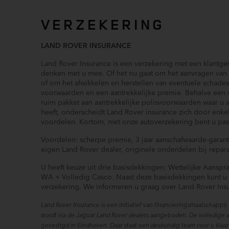
VERZEKERING
LAND ROVER INSURANCE
Land Rover Insurance is een verzekering met een klantgeri
denken met u mee. Of het nu gaat om het aanvragen van 
of om het afwikkelen en herstellen van eventuele schades.
voorwaarden en een aantrekkelijke premie. Behalve een
ruim pakket aan aantrekkelijke polisvoorwaarden waar u a
heeft, onderscheidt Land Rover insurance zich door enk
voordelen. Kortom, met onze autoverzekering bent u pas e
Voordelen: scherpe premie, 3 jaar aanschafwaarde-garanti
eigen Land Rover dealer, originele onderdelen bij repara
U heeft keuze uit drie basisdekkingen: Wettelijke Aansp
WA + Volledig Casco. Naast deze basisdekkingen kunt 
verzekering. We informeren u graag over Land Rover Ins
Land Rover Insurance is een initiatief van financieringsmaatschappi
wordt via de Jaguar Land Rover dealers aangeboden. De volledige adm
gevestigd in Eindhoven. Daar staat een deskundig team voor u klaa