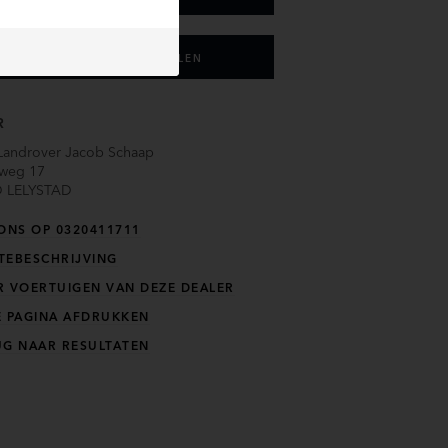
HUIDIGE AUTO INRUILEN
R
Landrover Jacob Schaap
sweg 17
D
LELYSTAD
ONS OP 0320411711
TEBESCHRIJVING
R VOERTUIGEN VAN DEZE DEALER
E PAGINA AFDRUKKEN
UG NAAR RESULTATEN