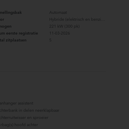
snellingsbak
Automaat
or
Hybride (elektrisch en benzine)
mogen
221 kW (300 pk)
m eerste registratie
11-03-2026
al zitplaatsen
5
anhanger assistent
chterbank in delen neerklapbaar
chterruitwisser en sproeier
irbag(s) hoofd achter