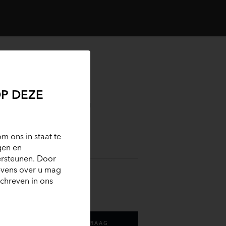
ND ROVER
FENDER
P DEZE
 P300E 110 DYNAMIC EDITION
 116.900
m ons in staat te
btwi
gen en
ersteunen. Door
evens over u mag
77
excl. btw
chreven in ons
CONTACT / STEL EEN VRAAG