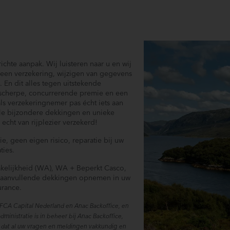
chte aanpak. Wij luisteren naar u en wij
een verzekering, wijzigen van gegevens
 En dit alles tegen uitstekende
 scherpe, concurrerende premie en een
ls verzekeringnemer pas écht iets aan
ele bijzondere dekkingen en unieke
cht van rijplezier verzekerd!
e, geen eigen risico, reparatie bij uw
ties.
rakelijkheid (WA), WA + Beperkt Casco,
u aanvullende dekkingen opnemen in uw
urance.
j FCA Capital Nederland en Anac Backoffice, en
inistratie is in beheer bij Anac Backoffice,
r dat al uw vragen en meldingen vakkundig en