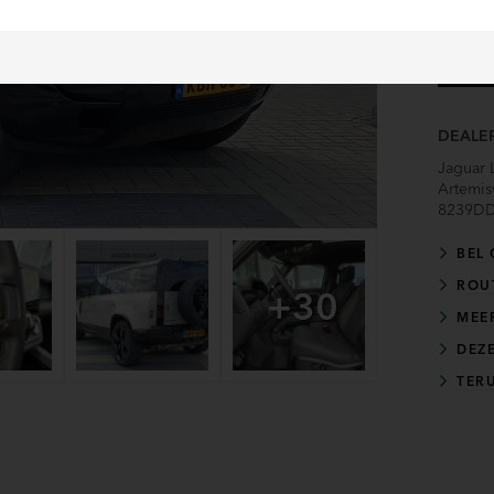
DEALE
Jaguar 
Artemi
8239D
BEL 
ROU
+30
MEE
DEZ
TER