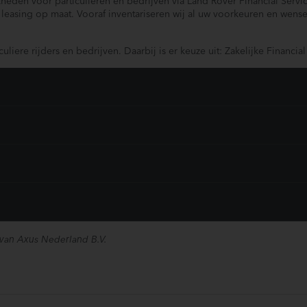
kheden voor particulieren en bedrijven via Land Rover Financial Servi
leasing op maat. Vooraf inventariseren wij al uw voorkeuren en wens
liere rijders en bedrijven. Daarbij is er keuze uit: Zakelijke Financia
 van Axus Nederland B.V.