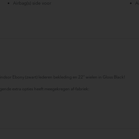
Airbag(s) side voor
A
Airco automatisch
A
Anti Blokkeer Systeem
A
Armsteun achter
A
Audio installatie premium
A
Bagagedek
B
Bluetooth
B
Buitensp.elektr.verst -verwarmb-inklap.+dim.
B
Camerabeeld in binnenspiegel
C
Dab
D
indsor Ebony (zwart) lederen bekleding en 22" wielen in Gloss Black!
Draadloos Apple CarPlay / Android Auto
D
Elektrisch verstelbare bestuurdersstoel
E
gende extra opties heeft meegekregen af-fabriek:
Elektronisch Sper Differentieel
E
n (300KD)
Gelaagde zijruit(en)
G
Hemelbekleding donker
H
Keyless entry/start
K
LED dagrijverlichting
L
LED mistlampen
L